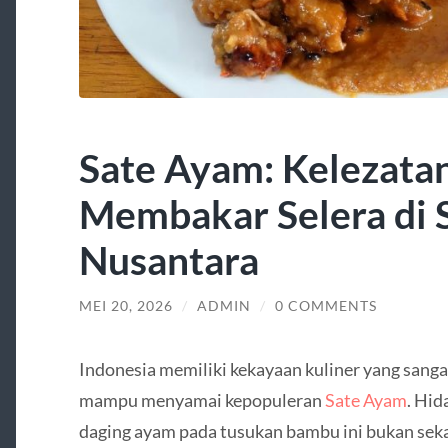
Sate Ayam: Kelezatan
Membakar Selera di 
Nusantara
MEI 20, 2026
/
ADMIN
/
0 COMMENTS
Indonesia memiliki kekayaan kuliner yang sang
mampu menyamai kepopuleran
Sate Ayam
. Hid
daging ayam pada tusukan bambu ini bukan seka