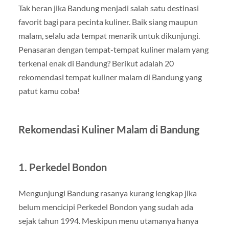
Tak heran jika Bandung menjadi salah satu destinasi
favorit bagi para pecinta kuliner. Baik siang maupun
malam, selalu ada tempat menarik untuk dikunjungi.
Penasaran dengan tempat-tempat kuliner malam yang
terkenal enak di Bandung? Berikut adalah 20
rekomendasi tempat kuliner malam di Bandung yang
patut kamu coba!
Rekomendasi Kuliner Malam di Bandung
1. Perkedel Bondon
Mengunjungi Bandung rasanya kurang lengkap jika
belum mencicipi Perkedel Bondon yang sudah ada
sejak tahun 1994. Meskipun menu utamanya hanya